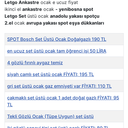
Letgo Ankastre
ocak e ucuz fiyat
ikinci el
ankastre
ocak
- yenibosna spot
Letgo Set
üstü ocak
anadolu yakası spotçu
2.el
ocak
avrupa yakası spot eşya dükkanları
Makaleler
Başlık
SPOT Bosch Set Üstü Ocak Doğalgazlı 190 TL
en ucuz set üstü ocak tam öğrenci işi 50 LİRA
4 gözlü fırınlı aygaz temiz
siyah camlı set üstü ocak FİYATI: 195 TL
gri set üstü ocak gaz emniyeti var FİYATI: 110 TL
çakmaklı set üstü ocak 1 adet doğal gazlı FİYATI: 95
TL
Tekli Gözlü Ocak (Tüpe Uygun) set üstü