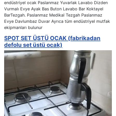
endüstriyel ocak Paslanmaz Yuvarlak Lavabo Dizden
Vurmalı Evye Ayak Bas Buton Lavabo Bar Koktayel
BarTezgah. Paslanmaz Medikal Tezgah Paslanmaz
Evye Davlumbaz Duvar Ayrıca tüm endüstriyel mutfak
ekipmanları bulunur
SPOT SET ÜSTÜ OCAK (fabrikadan
defolu set üstü ocak)