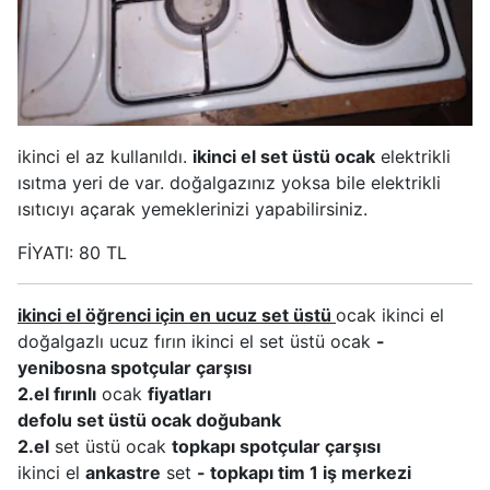
ikinci el az kullanıldı.
ikinci el set üstü ocak
elektrikli
ısıtma yeri de var. doğalgazınız yoksa bile elektrikli
ısıtıcıyı açarak yemeklerinizi yapabilirsiniz.
FİYATI: 80 TL
ikinci el öğrenci için en ucuz set üstü
ocak ikinci el
doğalgazlı ucuz fırın ikinci el set üstü ocak
-
yenibosna spotçular çarşısı
2.el fırınlı
ocak
fiyatları
defolu set üstü ocak doğubank
2.el
set üstü ocak
topkapı spotçular çarşısı
ikinci el
ankastre
set
- topkapı tim 1 iş merkezi