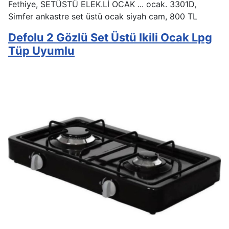
Fethiye, SETÜSTÜ ELEK.Lİ OCAK ... ocak. 3301D,
Simfer ankastre set üstü ocak siyah cam, 800 TL
Defolu 2 Gözlü Set Üstü Ikili Ocak Lpg
Tüp Uyumlu