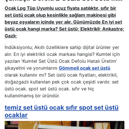
Ocak Lpg Tüp Uyumlu ucuz fiyata satılıktır. sıfır bir
set üstü ocak olup kesinlikle sağlam makinesi gibi
beyaz eşyaların içinde yer alır. Günümüzde En iyi set
üstü ocak hangi marka? Set üstü; Elektrikli; Ankastre;
Gazlı;
İndüksiyonlu; Akıllı özelliklere sahip dijital ürünler yer
alır. En iyi elektrikli ocak markası hangisi? Kumtel için
yazılan 'Kumtel Set Üstü Ocak Defolu Hatalı Üretim'
şikayetini ve yorumlarını
Gömmeli ocak set üstü
olarak kullanılır mı? Set üstü ocak fiyatları, elektrikli,
doğazgazlı kullanılan pek çok ocak çeşidi vardır. set
üstü ocak. spot set üstü ocak. sıfır ve hiç
kullanılmamış bir üründür.
temiz set üstü ocak sıfır spot set üstü
ocaklar