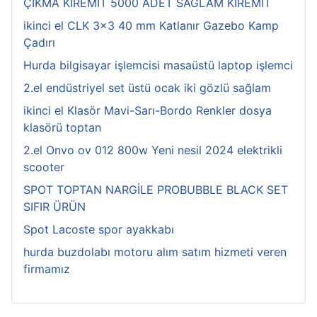
ÇIKMA KİREMİT 5000 ADET SAĞLAM KİREMİT
ikinci el CLK 3x3 40 mm Katlanır Gazebo Kamp
Çadırı
Hurda bilgisayar işlemcisi masaüstü laptop işlemci
2.el endüstriyel set üstü ocak iki gözlü sağlam
ikinci el Klasör Mavi-Sarı-Bordo Renkler dosya
klasörü toptan
2.el Onvo ov 012 800w Yeni nesil 2024 elektrikli
scooter
SPOT TOPTAN NARGİLE PROBUBBLE BLACK SET
SIFIR ÜRÜN
Spot Lacoste spor ayakkabı
hurda buzdolabı motoru alım satım hizmeti veren
firmamız