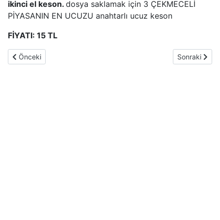
ikinci el keson.
dosya saklamak için 3 ÇEKMECELİ
PİYASANIN EN UCUZU anahtarlı ucuz keson
FİYATI: 15 TL
Önceki makale: Ofis büro bekleme koltuğu ikinci el temiz
Sonraki mak
Önceki
Sonraki