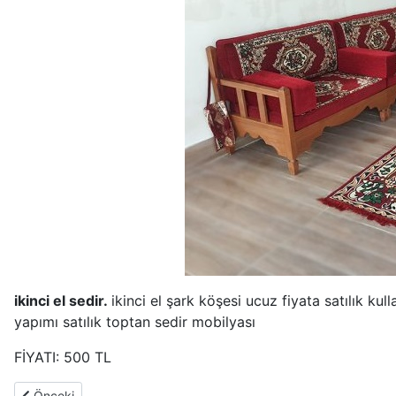
ikinci el sedir.
ikinci el şark köşesi ucuz fiyata satılık kull
yapımı satılık toptan sedir mobilyası
FİYATI: 500 TL
Önceki makale: ikinci el en ucuz koltuk takımı 3+3+1+1
Önceki