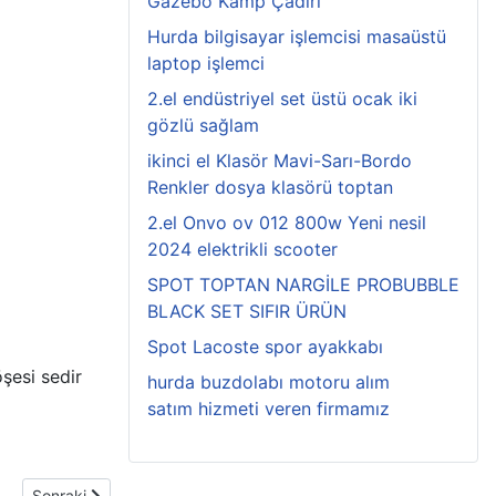
Gazebo Kamp Çadırı
Hurda bilgisayar işlemcisi masaüstü
laptop işlemci
2.el endüstriyel set üstü ocak iki
gözlü sağlam
ikinci el Klasör Mavi-Sarı-Bordo
Renkler dosya klasörü toptan
2.el Onvo ov 012 800w Yeni nesil
2024 elektrikli scooter
SPOT TOPTAN NARGİLE PROBUBBLE
BLACK SET SIFIR ÜRÜN
Spot Lacoste spor ayakkabı
öşesi sedir
hurda buzdolabı motoru alım
satım hizmeti veren firmamız
Sonraki makale: uzanmalı çekyat köşe takım FİYATI: 450 TL
Sonraki