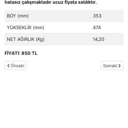
hatasız çalışmaktadır ucuz fiyata satılıktır.
BOY (mm)
353
YÜKSEKLİK (mm)
474
NET AĞIRLIK (Kg)
14,20
FİYATI: 850 TL
Önceki makale: ikinci el yemek taşıma kabı sağlam en ucuzu
Sonraki makal
Önceki
Sonraki