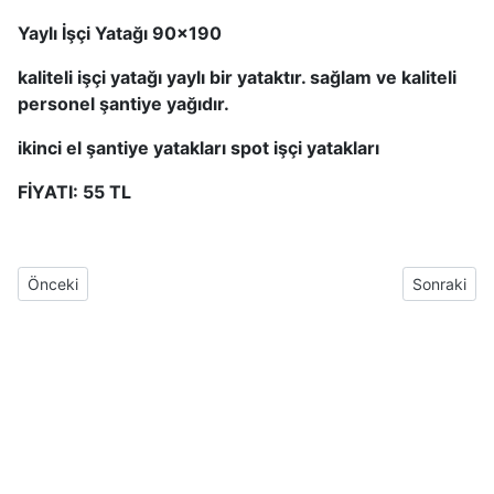
Yaylı İşçi Yatağı 90×190
kaliteli işçi yatağı yaylı bir yataktır. sağlam ve kaliteli
personel şantiye yağıdır.
ikinci el şantiye yatakları spot işçi yatakları
FİYATI: 55 TL
Önceki makale: Ekonomik Şantiye Ranzası 180×80 Cm FİYATI: 1
Sonraki mak
Önceki
Sonraki