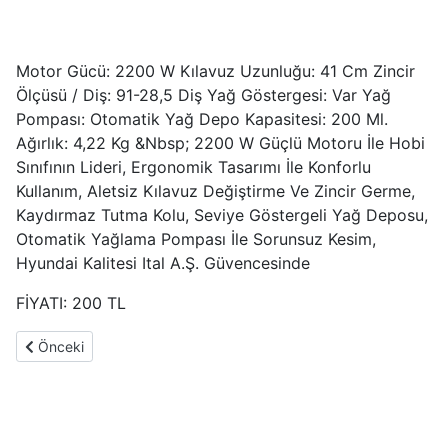
Motor Gücü: 2200 W Kılavuz Uzunluğu: 41 Cm Zincir
Ölçüsü / Diş: 91-28,5 Diş Yağ Göstergesi: Var Yağ
Pompası: Otomatik Yağ Depo Kapasitesi: 200 Ml.
Ağırlık: 4,22 Kg &Nbsp; 2200 W Güçlü Motoru İle Hobi
Sınıfının Lideri, Ergonomik Tasarımı İle Konforlu
Kullanım, Aletsiz Kılavuz Değiştirme Ve Zincir Germe,
Kaydırmaz Tutma Kolu, Seviye Göstergeli Yağ Deposu,
Otomatik Yağlama Pompası İle Sorunsuz Kesim,
Hyundai Kalitesi Ital A.Ş. Güvencesinde
FİYATI: 200 TL
Önceki makale: ağaç motoru zincirini bileme makinesi
Önceki