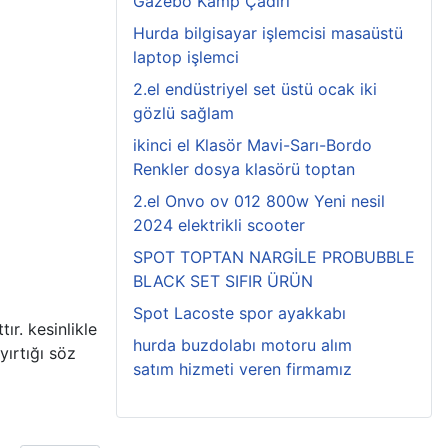
Gazebo Kamp Çadırı
Hurda bilgisayar işlemcisi masaüstü
laptop işlemci
2.el endüstriyel set üstü ocak iki
gözlü sağlam
ikinci el Klasör Mavi-Sarı-Bordo
Renkler dosya klasörü toptan
2.el Onvo ov 012 800w Yeni nesil
2024 elektrikli scooter
SPOT TOPTAN NARGİLE PROBUBBLE
BLACK SET SIFIR ÜRÜN
Spot Lacoste spor ayakkabı
ır. kesinlikle
hurda buzdolabı motoru alım
ırtığı söz
satım hizmeti veren firmamız