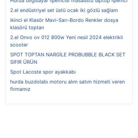
Hurda bilgisayar işlemcisi masaüstü laptop işlemci
2.el endüstriyel set üstü ocak iki gözlü sağlam
ikinci el Klasör Mavi-Sarı-Bordo Renkler dosya
klasörü toptan
2.el Onvo ov 012 800w Yeni nesil 2024 elektrikli
scooter
SPOT TOPTAN NARGİLE PROBUBBLE BLACK SET
SIFIR ÜRÜN
Spot Lacoste spor ayakkabı
hurda buzdolabı motoru alım satım hizmeti veren
firmamız