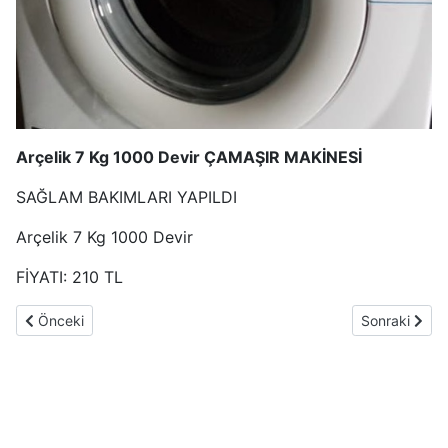
Arçelik 7 Kg 1000 Devir ÇAMAŞIR MAKİNESİ
SAĞLAM BAKIMLARI YAPILDI
Arçelik 7 Kg 1000 Devir
FİYATI: 210 TL
Önceki makale: 2. eL 7 KİLO Bosch Maxx Çamaşır Makinesi A+ F
Sonraki makal
Önceki
Sonraki