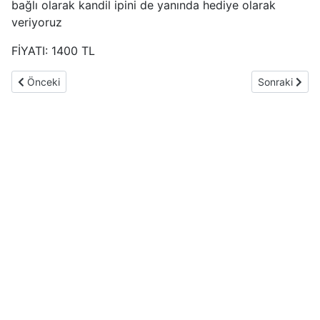
bağlı olarak kandil ipini de yanında hediye olarak
veriyoruz
FİYATI: 1400 TL
Önceki makale: Eski Tarz retro elbise dolabı ayakkabılık
Sonraki maka
Önceki
Sonraki