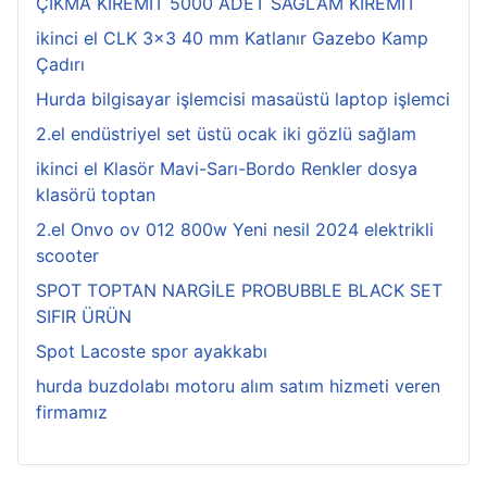
ÇIKMA KİREMİT 5000 ADET SAĞLAM KİREMİT
ikinci el CLK 3x3 40 mm Katlanır Gazebo Kamp
Çadırı
Hurda bilgisayar işlemcisi masaüstü laptop işlemci
2.el endüstriyel set üstü ocak iki gözlü sağlam
ikinci el Klasör Mavi-Sarı-Bordo Renkler dosya
klasörü toptan
2.el Onvo ov 012 800w Yeni nesil 2024 elektrikli
scooter
SPOT TOPTAN NARGİLE PROBUBBLE BLACK SET
SIFIR ÜRÜN
Spot Lacoste spor ayakkabı
hurda buzdolabı motoru alım satım hizmeti veren
firmamız