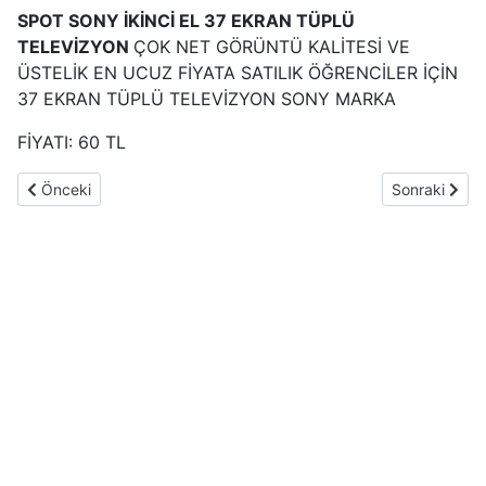
SPOT SONY İKİNCİ EL 37 EKRAN TÜPLÜ
TELEVİZYON
ÇOK NET GÖRÜNTÜ KALİTESİ VE
ÜSTELİK EN UCUZ FİYATA SATILIK ÖĞRENCİLER İÇİN
37 EKRAN TÜPLÜ TELEVİZYON SONY MARKA
FİYATI: 60 TL
Önceki makale: en ucuz fiyat sony PS 5 playstation 5 oyun kons
Sonraki makal
Önceki
Sonraki