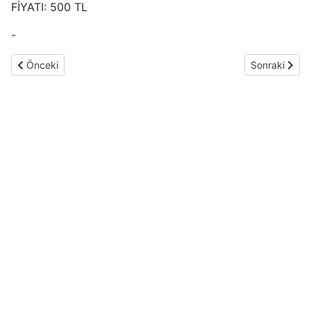
FİYATI: 500 TL
-
Önceki makale: Satılık 300 Metre Dijital Bebek Telsizi
Sonraki mak
Önceki
Sonraki