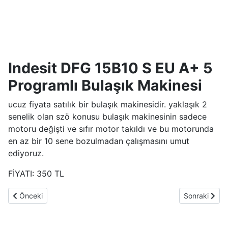
Indesit DFG 15B10 S EU A+ 5
Programlı Bulaşık Makinesi
ucuz fiyata satılık bir bulaşık makinesidir. yaklaşık 2
senelik olan szö konusu bulaşık makinesinin sadece
motoru değişti ve sıfır motor takıldı ve bu motorunda
en az bir 10 sene bozulmadan çalışmasını umut
ediyoruz.
FİYATI: 350 TL
Önceki makale: Spot Samsung Toz Torbasız Süpürge
Sonraki makal
Önceki
Sonraki